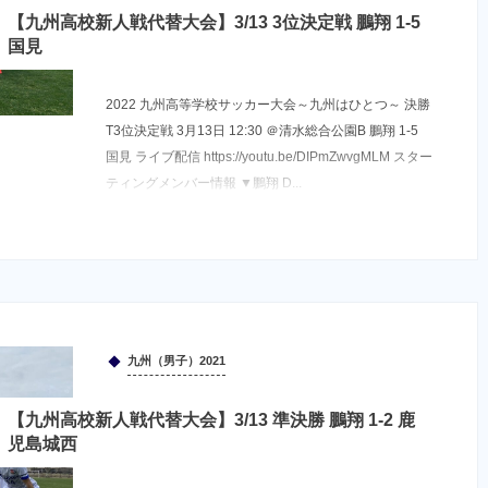
【九州高校新人戦代替大会】3/13 3位決定戦 鵬翔 1-5
国見
2022 九州高等学校サッカー大会～九州はひとつ～ 決勝
T3位決定戦 3月13日 12:30 ＠清水総合公園B 鵬翔 1-5
国見 ライブ配信 https://youtu.be/DIPmZwvgMLM スター
ティングメンバー情報 ▼鵬翔 D...
九州（男子）2021
【九州高校新人戦代替大会】3/13 準決勝 鵬翔 1-2 鹿
児島城西