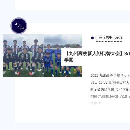
3
13
九州（男子）2021
【九州高校新人戦代替大会】3/13
学園
2022 九州高等学校サッ
13日 13:50 ＠宮崎日
園 2-2 筑陽学園 ライブ
https://youtu.be/q
情報 ▼...