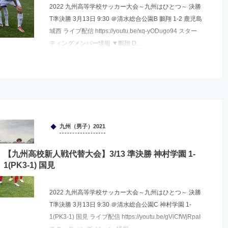
2022 九州高等学校サッカー大会～九州はひとつ～ 決勝
T準決勝 3月13日 9:30 ＠清水総合公園B 鵬翔 1-2 鹿児島
城西 ライブ配信 https://youtu.be/xq-yODugo94 スター
ティングメンバー情報 ▼鵬翔 D...
九州（男子）2021
【九州高校新人戦代替大会】3/13 準決勝 神村学園 1-
1(PK3-1) 国見
2022 九州高等学校サッカー大会～九州はひとつ～ 決勝
T準決勝 3月13日 9:30 ＠清水総合公園C 神村学園 1-
1(PK3-1) 国見 ライブ配信 https://youtu.be/gViCfWjRpaI