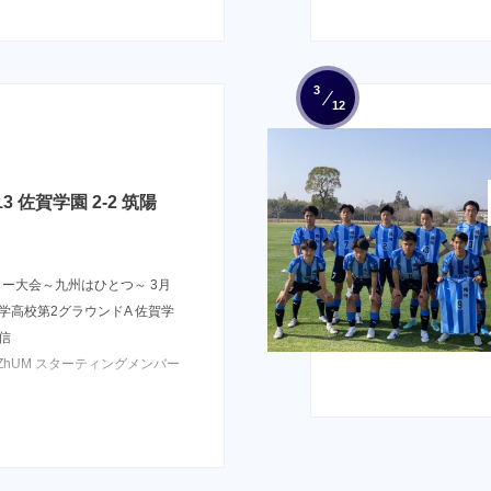
3
12
 佐賀学園 2-2 筑陽
カー大会～九州はひとつ～ 3月
本大学高校第2グラウンドA 佐賀学
配信
HVZutFZhUM スターティングメンバー