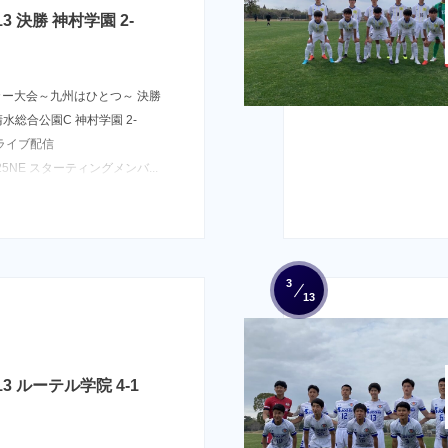
 決勝 神村学園 2-
ッカー大会～九州はひとつ～ 決勝
＠清水総合公園C 神村学園 2-
 ライブ配信
ZFpfY25NE スターティングメンバ...
3
13
 ルーテル学院 4-1