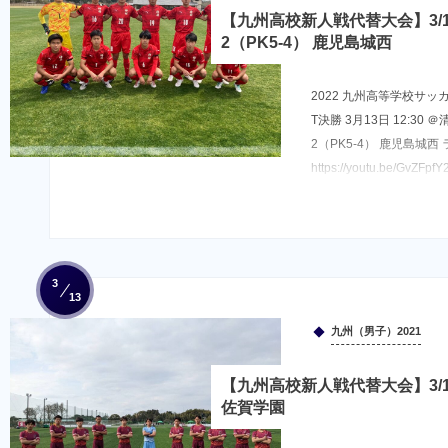
【九州高校新人戦代替大会】3/13
2（PK5-4） 鹿児島城西
2022 九州高等学校サ
T決勝 3月13日 12:30 
2（PK5-4） 鹿児島城西
https://youtu.be/Gv
3
13
九州（男子）2021
【九州高校新人戦代替大会】3/13
佐賀学園