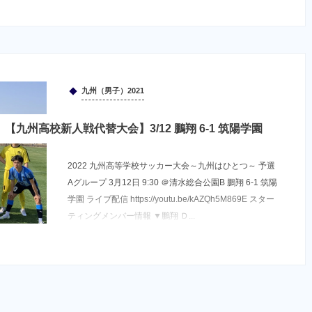
九州（男子）2021
【九州高校新人戦代替大会】3/12 鵬翔 6-1 筑陽学園
2022 九州高等学校サッカー大会～九州はひとつ～ 予選
Aグループ 3月12日 9:30 ＠清水総合公園B 鵬翔 6-1 筑陽
学園 ライブ配信 https://youtu.be/kAZQh5M869E スター
ティングメンバー情報 ▼鵬翔 Ｄ...