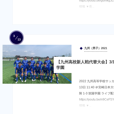
https://youtu.be/g
情報 ▼長...
3
13
九州（男子）2021
【九州高校新人戦代替大会】3/13
学園
2022 九州高等学校サッ
13日 11:40 ＠宮崎日
附 1-3 筑陽学園 ライブ
https://youtu.be/n
情報 ▼...