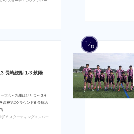
dmkgJLIbF0 スターティングメンバー
3
13
 長崎総附 1-3 筑陽
カー大会～九州はひとつ～ 3月
本大学高校第2グラウンドB 長崎総
配信
9CeFSYhjFM スターティングメンバー