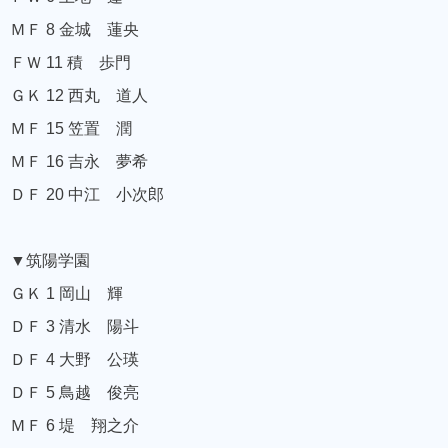
ＭＦ 8 金城 蓮央
ＦＷ 11 積 歩門
ＧＫ 12 西丸 道人
ＭＦ 15 笠置 潤
ＭＦ 16 吉永 夢希
ＤＦ 20 中江 小次郎
▼筑陽学園
ＧＫ 1 岡山 輝
ＤＦ 3 清水 陽斗
ＤＦ 4 大野 公瑛
ＤＦ 5 鳥越 俊亮
ＭＦ 6 堤 翔之介