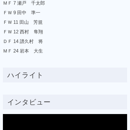
ＭＦ 7 瀬戸 千太郎
ＦＷ 9 田中 準一
ＦＷ 11 田山 芳規
ＦＷ 12 西村 隼翔
ＤＦ 14 譜久村 将
ＭＦ 24 岩本 大生
ハイライト
インタビュー