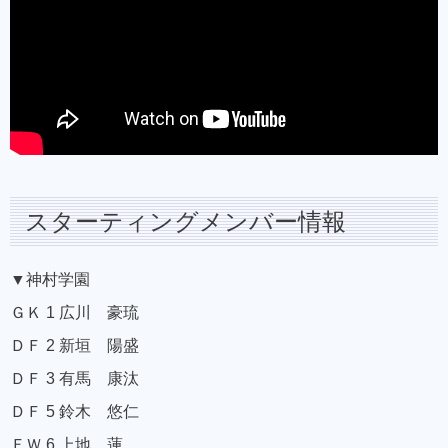
スターティングメンバー情報
▼神村学園
ＧＫ 1 広川 豪琉
ＤＦ 2 新垣 陽盛
ＤＦ 3 有馬 康汰
ＤＦ 5 鈴木 悠仁
ＦＷ 6 上地 蓮