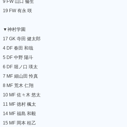
9 FW 山口 倫生
19 FW 有永 咲
▼神村学園
17 GK 寺田 健太郎
4 DF 春田 和哉
5 DF 中野 陽斗
6 DF 堀ノ口 瑛太
7 MF 細山田 怜真
8 MF 荒木 仁翔
10 MF 佐々木 悠太
11 MF 徳村 楓太
14 MF 福島 和毅
15 MF 岡本 桂乙