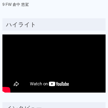
9 FW 倉中 悠駕
ハイライト