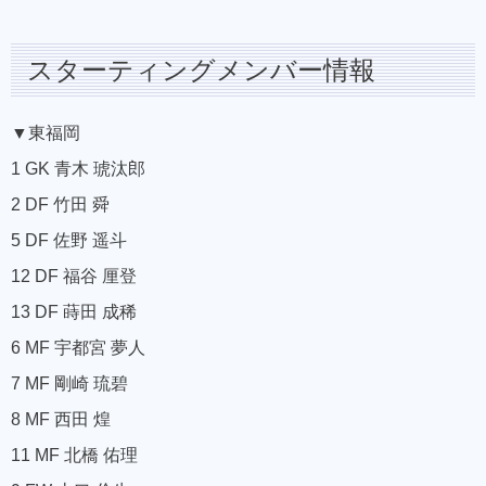
スターティングメンバー情報
▼東福岡
1 GK 青木 琥汰郎
2 DF 竹田 舜
5 DF 佐野 遥斗
12 DF 福谷 厘登
13 DF 蒔田 成稀
6 MF 宇都宮 夢人
7 MF 剛崎 琉碧
8 MF 西田 煌
11 MF 北橋 佑理