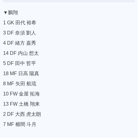
▼鵬翔
1 GK 田代 裕希
3 DF 奈須 劉人
4 DF 緒方 嘉秀
14 DF 内山 想太
5 DF 田中 哲平
18 MF 日高 陽真
8 MF 矢田 航琉
10 FW 金屋 拓海
13 FW 土橋 翔来
2 DF 大西 虎太朗
7 MF 櫛間 斗月