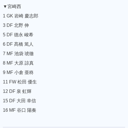
▼宮崎西
1 GK 岩崎 慶志郎
3 DF 北野 伸
5 DF 德永 峻希
6 DF 髙橋 篤人
7 MF 池袋 琥徹
8 MF 大原 諒真
9 MF 小倉 亜柊
11 FW 松田 優生
12 DF 泉 虹輝
15 DF 大田 幸信
16 MF 谷口 陽奏