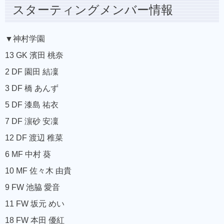
スターティングメンバー情報
▼神村学園
13 GK 濱田 桃奈
2 DF 園田 結凜
3 DF 橋 あんず
5 DF 漆島 祐衣
7 DF 濵砂 安凜
12 DF 渡辺 稚菜
6 MF 中村 葵
10 MF 佐々木 由貴
9 FW 池脇 愛音
11 FW 坂元 めい
18 FW 本田 優紅