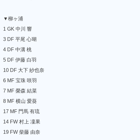
▼柳ヶ浦
1 GK 中川 響
3 DF 平尾 心瑚
4 DF 中溝 桃
5 DF 伊藤 白羽
10 DF 大下 紗也奈
6 MF 宝珠 咲羽
7 MF 榮森 結菜
8 MF 横山 愛葵
17 MF 門馬 有琉
14 FW 村上 凜果
19 FW 柴藤 由奈