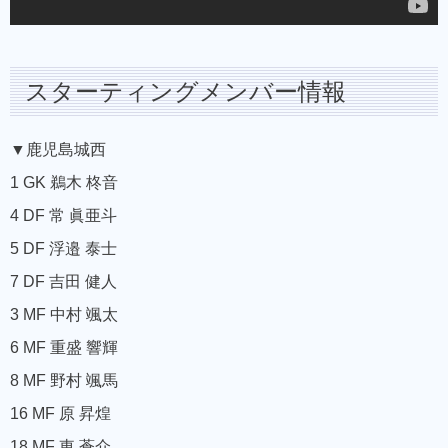
スターティングメンバー情報
▼鹿児島城西
1 GK 鵜木 柊音
4 DF 常 眞亜斗
5 DF 浮邉 泰士
7 DF 吉田 健人
3 MF 中村 颯太
6 MF 重盛 響輝
8 MF 野村 颯馬
16 MF 原 昇煌
18 MF 東 蒼介