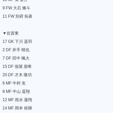
9 FW 大石 脩斗
11 FW 別府 拓眞
▼佐賀東
17 GK 下川 遥羽
2 DF 井手 晴也
7 DF 田中 颯大
15 DF 假屋 朋希
20 DF 才木 隆功
6 MF 中村 友
8 MF 中山 遥翔
12 MF 雨水 蓮翔
14 MF 岡本 裕輝