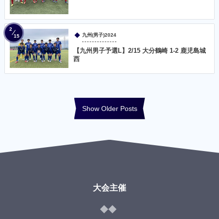
2
九州(男子)2024
15
【九州男子予選L】2/15 大分鶴崎 1-2 鹿児島城
西
Show Older Posts
大会主催