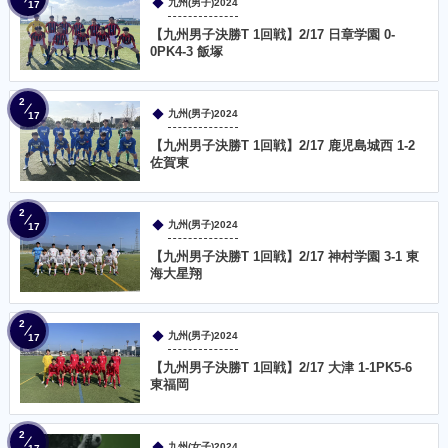
九州(男子)2024
17
【九州男子決勝T 1回戦】2/17 日章学園 0-
0PK4-3 飯塚
2
九州(男子)2024
17
【九州男子決勝T 1回戦】2/17 鹿児島城西 1-2
佐賀東
2
九州(男子)2024
17
【九州男子決勝T 1回戦】2/17 神村学園 3-1 東
海大星翔
2
九州(男子)2024
17
【九州男子決勝T 1回戦】2/17 大津 1-1PK5-6
東福岡
2
九州(女子)2024