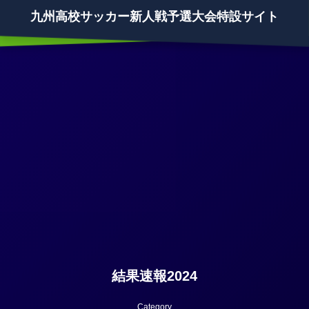
九州高校サッカー新人戦予選大会特設サイト
結果速報2024
Category