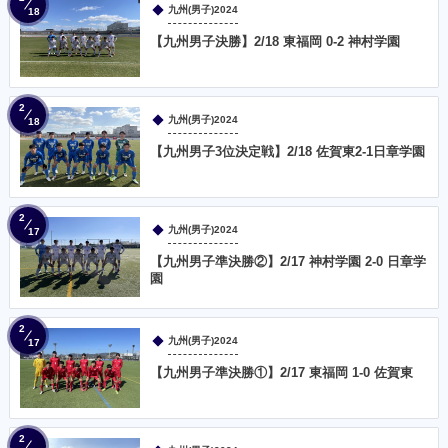
九州(男子)2024
18
【九州男子決勝】2/18 東福岡 0-2 神村学園
2
九州(男子)2024
18
【九州男子3位決定戦】2/18 佐賀東2-1日章学園
2
九州(男子)2024
17
【九州男子準決勝②】2/17 神村学園 2-0 日章学
園
2
九州(男子)2024
17
【九州男子準決勝①】2/17 東福岡 1-0 佐賀東
2