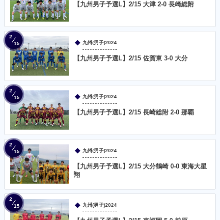
【九州男子予選L】2/15 大津 2-0 長崎総附
2
九州(男子)2024
15
【九州男子予選L】2/15 佐賀東 3-0 大分
2
九州(男子)2024
15
【九州男子予選L】2/15 長崎総附 2-0 那覇
2
九州(男子)2024
15
【九州男子予選L】2/15 大分鶴崎 0-0 東海大星
翔
2
九州(男子)2024
15