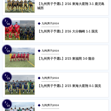
【九州男子予選L】2/16 東海大星翔 3-1 鹿児島
城西
2
九州(男子)2024
16
【九州男子予選L】2/16 大分鶴崎 1-1 国見
2
九州(男子)2024
15
【九州男子予選L】2/15 東福岡 3-0 龍谷
2
九州(男子)2024
15
【九州男子予選L】2/15 東海大星翔 0-1 国見
2
九州(男子)2024
15