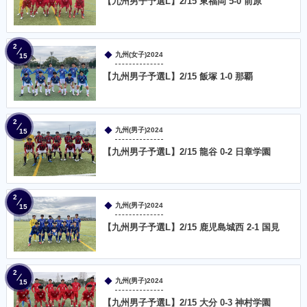
【九州男子予選L】2/15 東福岡 5-0 前原
2
九州(女子)2024
15
【九州男子予選L】2/15 飯塚 1-0 那覇
2
九州(男子)2024
15
【九州男子予選L】2/15 龍谷 0-2 日章学園
2
九州(男子)2024
15
【九州男子予選L】2/15 鹿児島城西 2-1 国見
2
九州(男子)2024
15
【九州男子予選L】2/15 大分 0-3 神村学園