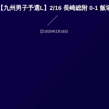
【九州男子予選L】2/16 長崎総附 0-1 飯
2025年2月16日