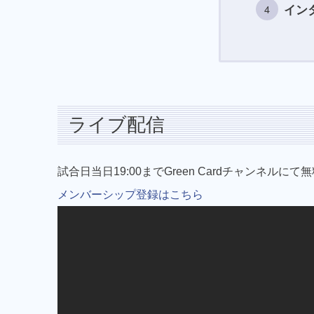
イン
ライブ配信
試合日当日19:00までGreen Cardチャンネ
メンバーシップ登録はこちら