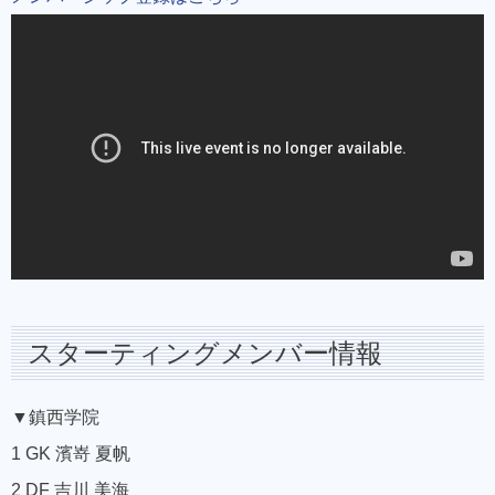
スターティングメンバー情報
▼鎮西学院
1 GK 濱嵜 夏帆
2 DF 吉川 美海