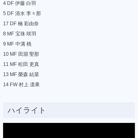
4 DF 伊藤 白羽
5 DF 清水 李々那
17 DF 楠 彩由奈
8 MF 宝珠 咲羽
9 MF 中溝 桃
10 MF 田淵 聖那
11 MF 松田 吏真
13 MF 榮森 結菜
14 FW 村上 凛果
ハイライト