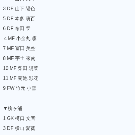
3 DF 山下 陽色
5 DF 本多 萌百
6 DF 布田 雫
４MF 小金丸 凜
7 MF 冨田 美空
8 MF 宇土 來南
10 MF 柴田 陽菜
11 MF 菊池 彩花
9 FW 竹元 小雪
▼柳ヶ浦
1 GK 樽口 文音
3 DF 横山 愛葵