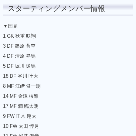
スターティングメンバー情報
▼国見
1 GK 秋重 咲翔
3 DF 篠原 蒼空
4 DF 清原 昇馬
5 DF 堀川 暖馬
18 DF 谷川 叶大
8 MF 江﨑 健一朗
14 MF 金澤 桜雅
17 MF 潤 臨太朗
9 FW 正木 翔太
10 FW 太田 惇月