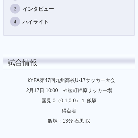
インタビュー
ハイライト
試合情報
kYFA第47回九州高校U-17サッカー大会
2月17日 10:00 ＠綾町錦原サッカー場
国見 0（0-1,0-0）１ 飯塚
得点者
飯塚：13分 石黒 聡