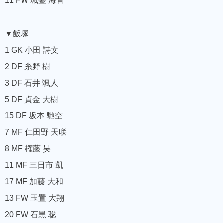
11 FW 城䑓 海音
▼飯塚
1 GK 小田 詩文
2 DF 糸野 樹
3 DF 石井 颯人
5 DF 貞金 大樹
15 DF 坂本 馳空
7 MF 仁田野 天咲
8 MF 権藤 昊
11 MF 三日市 凱
17 MF 加藤 大和
13 FW 玉置 大翔
20 FW 石黒 聡