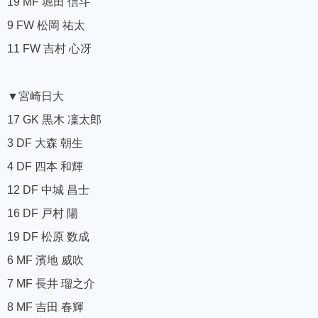
19 MF 堀田 信斗
9 FW 松岡 祐太
11 FW 吉村 心冴
▼宮崎日大
17 GK 黒木 凜太郎
3 DF 大森 朝生
4 DF 四本 和輝
12 DF 中城 昌士
16 DF 戸村 陽
19 DF 松原 数成
6 MF 濱地 威吹
7 MF 長井 瑠之介
8 MF 吉田 春輝