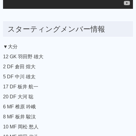
スターティングメンバー情報
▼大分
12 GK 羽田野 雄大
2 DF 倉田 煌大
5 DF 中川 雄太
17 DF 板井 航一
20 DF 大河 聡
6 MF 椎原 吟峨
8 MF 板井 駿汰
10 MF 岡松 愁人