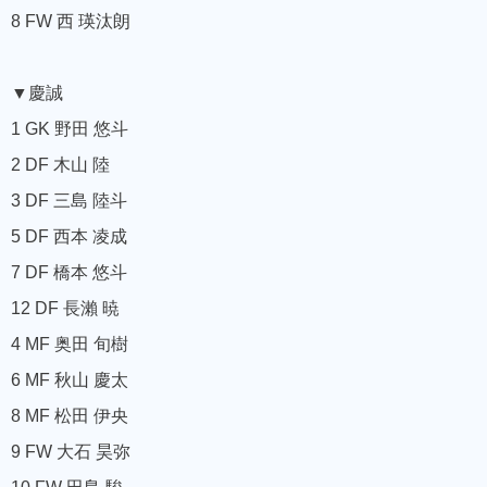
8 FW 西 瑛汰朗
▼慶誠
1 GK 野田 悠斗
2 DF 木山 陸
3 DF 三島 陸斗
5 DF 西本 凌成
7 DF 橋本 悠斗
12 DF 長瀨 暁
4 MF 奥田 旬樹
6 MF 秋山 慶太
8 MF 松田 伊央
9 FW 大石 昊弥