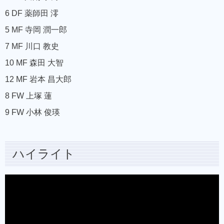
6 DF 薬師田 澪
5 MF 寺岡 潤一郎
7 MF 川口 教史
10 MF 森田 大智
12 MF 岩本 昌大郎
8 FW 上塚 蓮
9 FW 小林 俊瑛
ハイライト