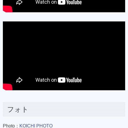
フォト
Photo：
KOICHI PHOTO