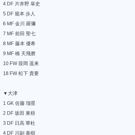
4 DF 片井野 皐史
5 DF 籠本 歩人
6 MF 金川 羅彌
7 MF 前田 聖七
8 MF 藤本 優希
9 MF 橋 天飛磨
10 FW 葭岡 遥来
18 FW 松下 貴要
▼大津
1 GK 佐藤 瑠星
2 DF 坂田 東梧
3 DF 日高 華杜
4 DF 川副 泰樹