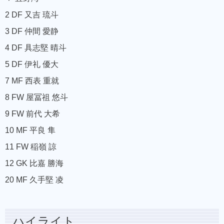
2 DF 又吉 琉斗
3 DF 仲間 愛静
4 DF 具志堅 晴斗
5 DF 伊礼 優大
7 MF 西表 重就
8 FW 屋冨祖 悠斗
9 FW 前代 大希
10 MF 平良 隼
11 FW 稲嶺 諒
12 GK 比嘉 勝海
20 MF 久手堅 凌
ハイライト