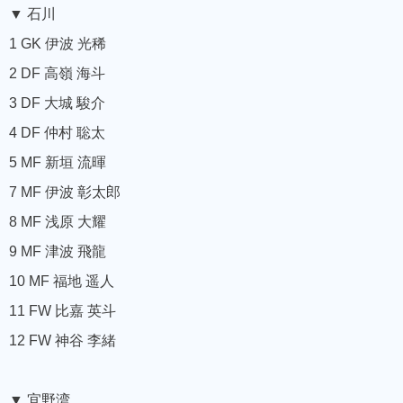
▼ 石川
1 GK 伊波 光稀
2 DF 高嶺 海斗
3 DF 大城 駿介
4 DF 仲村 聡太
5 MF 新垣 流暉
7 MF 伊波 彰太郎
8 MF 浅原 大耀
9 MF 津波 飛龍
10 MF 福地 遥人
11 FW 比嘉 英斗
12 FW 神谷 李緒
▼ 宜野湾