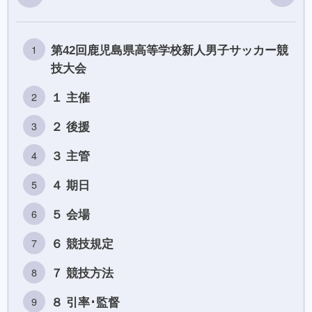
第42回鹿児島県高等学校新人男子サッカー競
技大会
１ 主催
２ 後援
３ 主管
４ 期日
５ 会場
６ 競技規定
７ 競技方法
８ 引率･監督