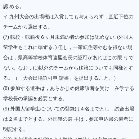
認 める。
イ 九州大会の出場権は入賞しても与えられず，直近下位の
チームから選出する。
(7) 転校・転籍後６ヶ月未満の者の参加は認めない｡(外国人
留学生もこれに準ずる｡) 但し，一家転住等やむを得ない場
合は，県高等学校体育連盟会長の認可があればこの限 りで
ない。なお，(1)以外のチームから移籍についても同様とす
る。（「大会出場許可申 請書」を提出すること。）
(8) 参加する選手は，あらかじめ健康診断を受け，在学する
学校長の承認を必要とする。
(9) 外国人留学生についての登録は４名までとし，試合出場
は２名までとする。外国籍の選 手は，参加申込書の備考に
明記する。