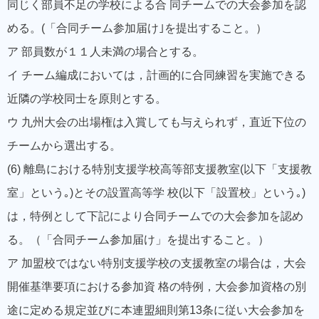
同じく部員不足の学校による合 同チームでの大会参加を認
める。(「合同チーム参加届け｣を提出すること。）
ア 部員数が１１人未満の場合とする。
イ チーム編成においては，計画的に合同練習を実施できる
近隣の学校同士を原則とする。
ウ 九州大会の出場権は入賞しても与えられず，直近下位の
チームから選出する。
(6) 離島における特別支援学校高等部支援教室(以下「支援教
室」という｡)とその設置高等学 校(以下「設置校」という｡)
は，特例として下記により合同チームでの大会参加を認め
る。（「合同チーム参加届け」を提出すること。）
ア 加盟校ではない特別支援学校の支援教室の場合は，大会
開催基準要項における参加資 格の特例，大会参加資格の別
途に定める規定並びに本連盟細則第13条に従い大会参加を