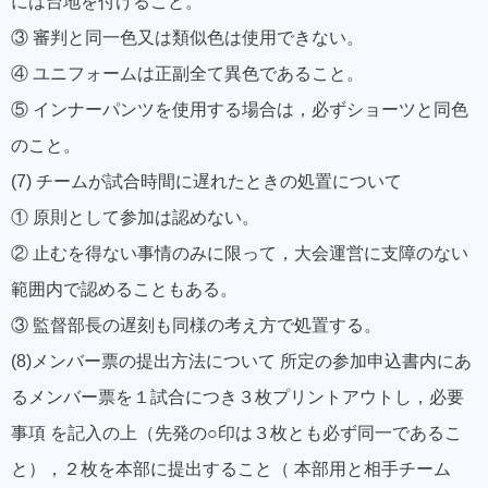
には台地を付けること。
③ 審判と同一色又は類似色は使用できない。
④ ユニフォームは正副全て異色であること。
⑤ インナーパンツを使用する場合は，必ずショーツと同色
のこと。
(7) チームが試合時間に遅れたときの処置について
① 原則として参加は認めない。
② 止むを得ない事情のみに限って，大会運営に支障のない
範囲内で認めることもある。
③ 監督部長の遅刻も同様の考え方で処置する。
(8)メンバー票の提出方法について 所定の参加申込書内にあ
るメンバー票を１試合につき３枚プリントアウトし，必要
事項 を記入の上（先発の○印は３枚とも必ず同一であるこ
と），２枚を本部に提出すること（ 本部用と相手チーム