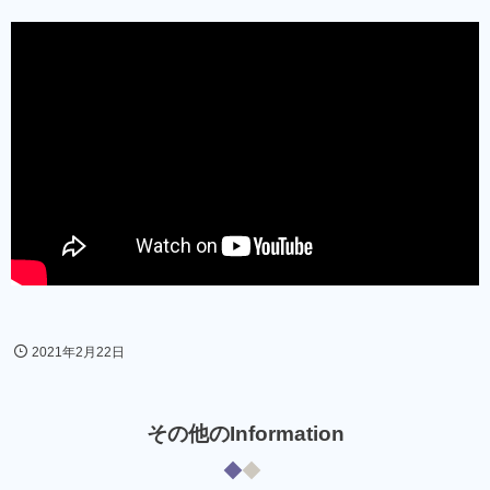
2021年2月22日
その他のInformation