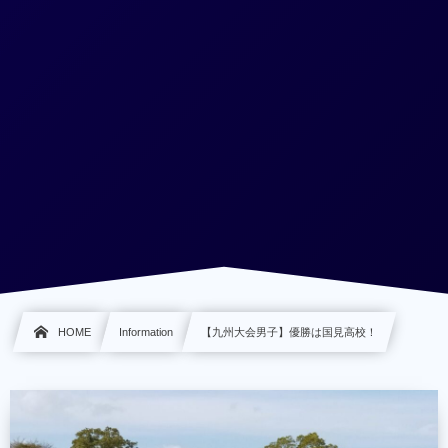
HOME
Information
【九州大会男子】優勝は国見高校！