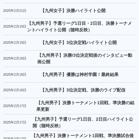
【九州女子】決勝ハイライト公開
2025年2月21日
【九州男子】予選リーグ1日目・2日目、決勝トーナメ
2025年2月19日
ントハイライト公開（随時反映）
【九州女子】3位決定戦ハイライト公開
2025年2月19日
【九州男子】決勝/3位決定戦後のインタビュー動
2025年2月18日
画公開
【九州男子】優勝は神村学園！最終結果
2025年2月18日
【九州男子】3位決定戦、決勝のライブ配信
2025年2月18日
【九州男子】決勝トーナメント1回戦、準決勝の結
2025年2月17日
果更新
【九州男子】予選リーグ1日目、2日目ハイライト公
2025年2月17日
開（随時反映）
【九州男子】決勝トーナメント1回戦、準決勝試合後
2025年2月17日