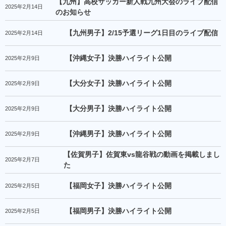
【九州】高校サッカー新人戦九州大会のライブ配信
2025年2月14日
のお知らせ
【九州男子】2/15予選リーグ1日目のライブ配信
2025年2月14日
【沖縄女子】決勝ハイライト公開
2025年2月9日
【大分女子】決勝ハイライト公開
2025年2月9日
【大分男子】決勝ハイライト公開
2025年2月9日
【沖縄男子】決勝ハイライト公開
2025年2月9日
【佐賀男子】佐賀東vs龍谷戦の動画を掲載しまし
2025年2月7日
た
【福岡女子】決勝ハイライト公開
2025年2月5日
【福岡男子】決勝ハイライト公開
2025年2月5日