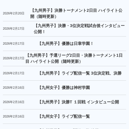
【九州男子】決勝トーナメント2日目 ハイライト公
2026年2月20日
開（随時更新）
【九州男子】決勝・3位決定戦試合後インタビュー
2026年2月17日
公開！
【九州男子】優勝は日章学園！
2026年2月17日
【九州男子】予選リーグ2日目・決勝トーナメント1日
2026年2月17日
目 ハイライト公開（随時更新）
【九州男子】ライブ配信一覧 3位決定戦、決勝
2026年2月17日
【九州女子】優勝は神村学園
2026年2月16日
【九州男子】決勝T １回戦 インタビュー公開
2026年2月16日
【九州女子】ライブ配信一覧
2026年2月16日