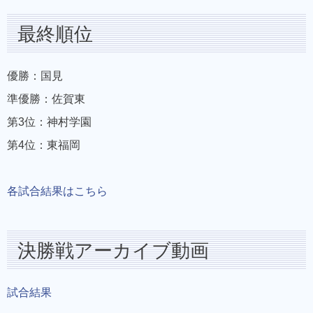
最終順位
優勝：国見
準優勝：佐賀東
第3位：神村学園
第4位：東福岡
各試合結果はこちら
決勝戦アーカイブ動画
試合結果