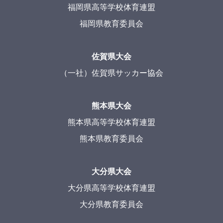
福岡県高等学校体育連盟
福岡県教育委員会
佐賀県大会
（一社）佐賀県サッカー協会
熊本県大会
熊本県高等学校体育連盟
熊本県教育委員会
大分県大会
大分県高等学校体育連盟
大分県教育委員会