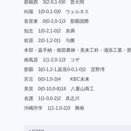
那覇西 3(2-0,1-0)0 普天間
向陽 1(0-0,1-0)0 ウェルネス
首里東 0(0-2,0-1)3 那覇国際
知念 1(0-2,1-0)2 糸満
前原 2(0-1,2-0)1 与勝
本部・嘉手納・南部農林・美来工科・浦添工業・那覇工
南風原 1(1-2,0-1)3 コザ
那覇 3(0-1,2-1,延長0-0,1-0)2 宜野湾
宮古 0(0-1,0-3)4 KBC未来
美里 0(0-10,0-8)18 八重山商工
名護 1(1-0,0-2)2 具志川
沖縄尚学 1(1-1,0-2)3 興南