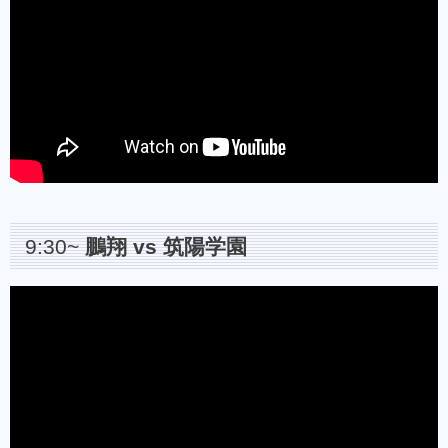
9:30~
鵬翔 vs 筑陽学園