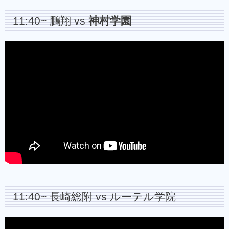
11:40~ 鵬翔 vs
神村学園
11:40~ 長崎総附 vs ルーテル学院