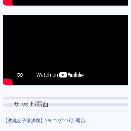
コザ vs 那覇西
【沖縄女子準決勝】2/4 コザ 2-0 那覇西