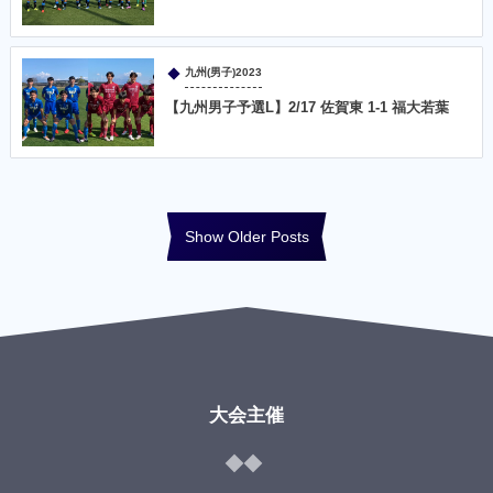
九州(男子)2023
【九州男子予選L】2/17 佐賀東 1-1 福大若葉
Show Older Posts
大会主催