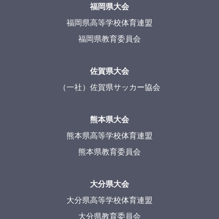
福岡県大会
福岡県高等学校体育連盟
福岡県教育委員会
佐賀県大会
（一社）佐賀県サッカー協会
熊本県大会
熊本県高等学校体育連盟
熊本県教育委員会
大分県大会
大分県高等学校体育連盟
大分県教育委員会