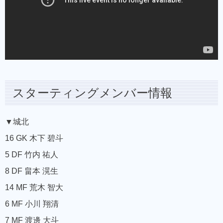
スターティングメンバー情報
▼城北
16 GK 木下 碧斗
5 DF 竹内 祐人
8 DF 畠本 滉生
14 MF 荒木 智大
6 MF 小川 翔清
7 MF 渡邊 大斗