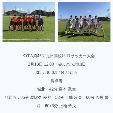
KYFA第45回九州高校U-17サッカー大会
2月18日 12:00 ＠ふれスポ山E
城北 1(0-0,1-4)4 那覇西
得点者
城北：42分 畠本 滉生
那覇西：35分 屋比久 愛都、58分 上地 玲央、60分 久貝 優
斗、60+3分 上地 玲央