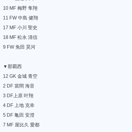
10 MF 梅野 隼翔
11 FW 中島 健翔
17 MF 小川 聖史
18 MF 松永 清信
9 FW 免田 昊河
▼那覇西
12 GK 金城 青空
2 DF 當間 海音
3 DF上原 叶翔
4 DF 上地 克幸
5 DF 亀田 安澄
7 MF 屋比久 愛都