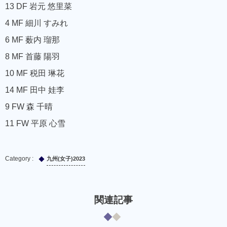
13 DF 岩元 悠里菜
4 MF 細川 すみれ
6 MF 薮内 瑠那
8 MF 首藤 陽羽
10 MF 税田 琳花
14 MF 田中 娃李
9 FW 森 千晴
11 FW 平原 心雪
九州(女子)2023
関連記事