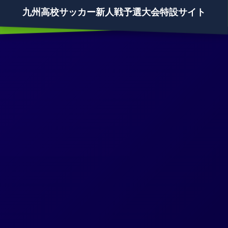
九州高校サッカー新人戦予選大会特設サイト