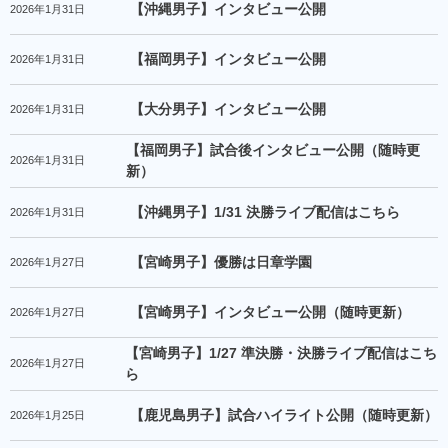
【沖縄男子】インタビュー公開
2026年1月31日
【福岡男子】インタビュー公開
2026年1月31日
【大分男子】インタビュー公開
2026年1月31日
【福岡男子】試合後インタビュー公開（随時更
2026年1月31日
新）
【沖縄男子】1/31 決勝ライブ配信はこちら
2026年1月31日
【宮崎男子】優勝は日章学園
2026年1月27日
【宮崎男子】インタビュー公開（随時更新）
2026年1月27日
【宮崎男子】1/27 準決勝・決勝ライブ配信はこち
2026年1月27日
ら
【鹿児島男子】試合ハイライト公開（随時更新）
2026年1月25日