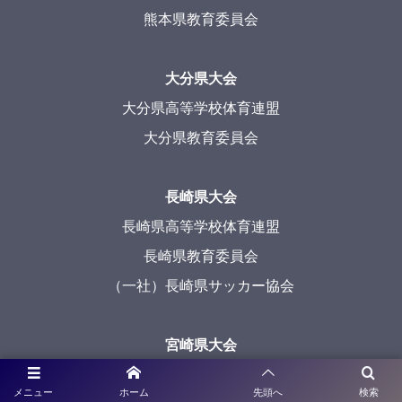
熊本県教育委員会
大分県大会
大分県高等学校体育連盟
大分県教育委員会
長崎県大会
長崎県高等学校体育連盟
長崎県教育委員会
（一社）長崎県サッカー協会
宮崎県大会
宮崎県高等学校体育連盟
メニュー
ホーム
先頭へ
検索