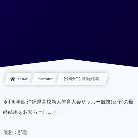
HOME
Information
【沖縄女子】優勝は那覇！
令和6年度 沖縄県高校新人体育大会サッカー競技(女子)の最
終結果をお知らせします。
優勝：那覇