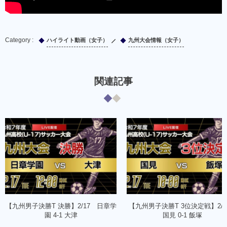
ハイライト動画（女子）
九州大会情報（女子）
関連記事
【九州男子決勝T 決勝】2/17 日章学
【九州男子決勝T 3位決定戦】2/
園 4-1 大津
国見 0-1 飯塚