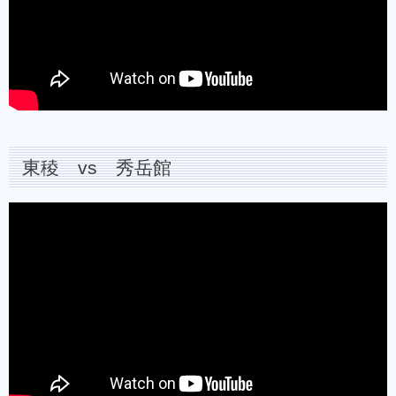
東稜 vs 秀岳館