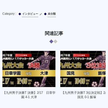
インタビュー
未分類
関連記事
【九州男子決勝T 決勝】2/17 日章学
【九州男子決勝T 3位決定戦】2/
園 4-1 大津
国見 0-1 飯塚