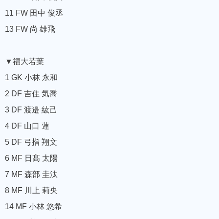
11 FW 田中 俊丞
13 FW 尚 雄飛
▼福大若葉
1 GK 小林 永和
2 DF 吉住 気喬
3 DF 渡邉 紘己
4 DF 山口 蓮
5 DF 弓指 翔文
6 MF 日髙 太陽
7 MF 森部 圭汰
8 MF 川上 莉央
14 MF 小林 悠希