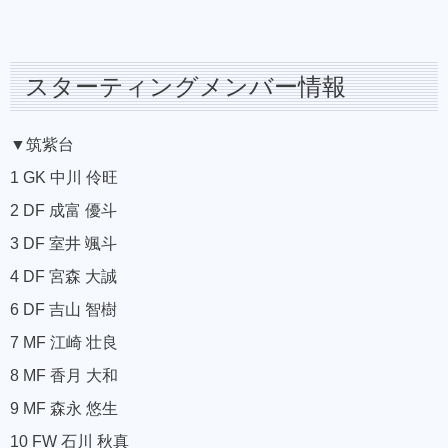
スターティングメンバー情報
▼筑紫台
1 GK 中川 伶旺
2 DF 成富 優斗
3 DF 室井 颯斗
4 DF 宮森 大誠
6 DF 吉山 智樹
7 MF 江崎 壮良
8 MF 香月 大和
9 MF 森永 悠生
10 FW 石川 秋真