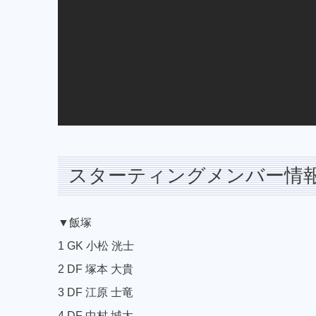
スターティングメンバー情
▼飯塚
1 GK 小松 洸士
2 DF 塚本 大貴
3 DF 江原 士竜
4 DF 中村 城太